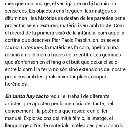
més que una imatge, el vestigi que no hi ha mirada
sense cos. Els objectes ens freguen, les imatges es
difuminen i les històries es desfan de les paraules per a
projectar-se en textures, matèria i veu amb tacte. Com
el record de la primera visió de la infància, com aquella
cortina que descrivís Pier Paolo Pasolini en les seves
Cartes Luteranes
, la matèria es fa carn, apel·la a una
relació amb el món a través dels sentits. Les gemmes
que s’enfonsen en el fang o el buit que deixa el solc
entre la carn i la terra no són sinó extensions del nostre
propi cos amb les quals inventar plecs, ocupar
herències.
En tanto hay tacto
recull el treball de diferents
artistes que aposten per la memòria del tacte, pel
coneixement i la potència que resideix en el fer
manual. Exploracions del mitjà fílmic, la imatge, el
llenguatge o l’ús de materials mal·leables per a abordar