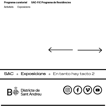
Programa curatorial
SAC-FiC Programa de Residències
Activitats
Exposicions
SAC
Exposicions
En tanto hay tacto 2
-
-
Instagram
Facebook
Vimeo
Yout