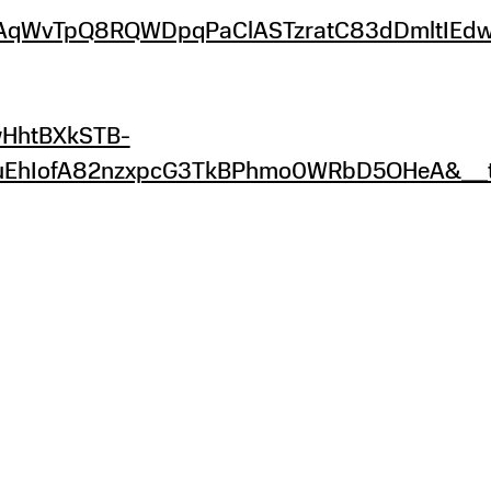
vTpQ8RQWDpqPaClASTzratC83dDmltIEdwcNyA
HhtBXkSTB-
vEuEhIofA82nzxpcG3TkBPhmo0WRbD5OHeA&__