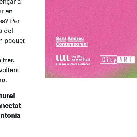
ençar a
ir en
es? Per
a del
un paquet
ltres
 voltant
ra.
tural
nnectat
intonia