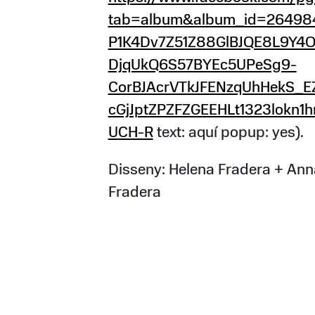
tab=album&album_id=26498
P1K4Dv7Z51Z88GlBJQE8L9Y4
DjqUkQ6S57BYEc5UPeSg9-
CorBJAcrVTkJFENzqUhHekS_
cGjJptZPZFZGEEHLt1323lok
UCH-R
text: aquí popup: yes).
Disseny: Helena Fradera + Ann
Fradera