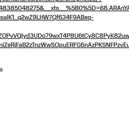
48385048275&__xts__%5B0%5D=68.ARAnYAqW
OsalK1_q2wZ9LHW7Qf634F9ABeq-
EZOPvVQIyd3UDo79wxT4P8U6tCy8C8PyK82uw
n1hniZeRjFaB2zTnzWwSOpuERFG6nAzPKSNFPz
a