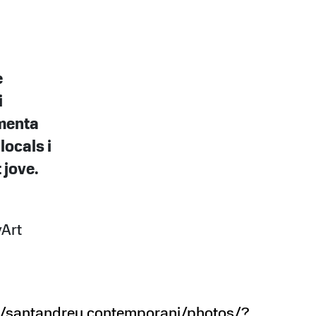
e
i
omenta
locals i
 jove.
yArt
/santandreu.contemporani/photos/?