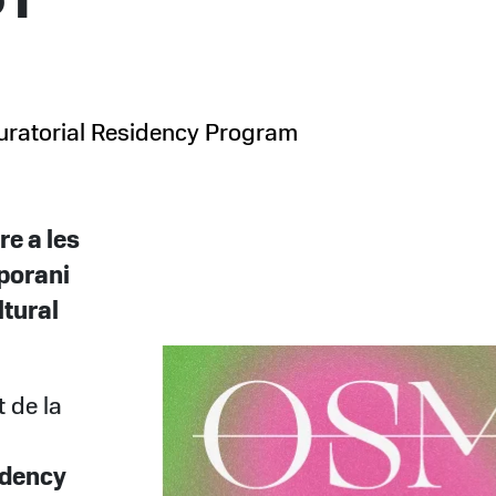
uratorial Residency Program
re a les
porani
ltural
t de la
idency