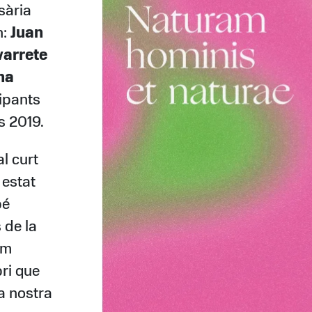
sària
n:
Juan
varrete
na
cipants
s 2019.
al curt
 estat
bé
 de la
am
bri que
la nostra