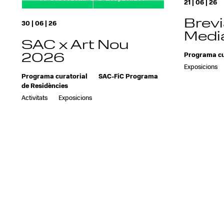
21 | 06 | 26
Brevi
30 | 06 | 26
Media
SAC x Art Nou
2026
Programa cu
Exposicions
Programa curatorial
SAC-FiC Programa
de Residències
Activitats
Exposicions