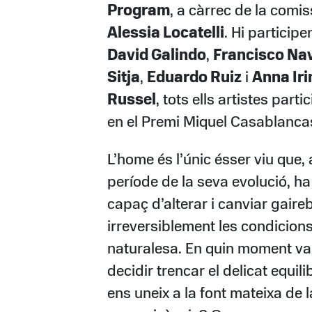
Program
, a càrrec de la comis
Alessia Locatelli
. Hi participe
David Galindo
,
Francisco Na
Sitja
,
Eduardo Ruiz
i
Anna Iri
Russel
, tots ells artistes parti
en el Premi Miquel Casablanca
L’home és l’únic ésser viu que, 
període de la seva evolució, ha
capaç d’alterar i canviar gaire
irreversiblement les condicions
naturalesa. En quin moment v
decidir trencar el delicat equili
ens uneix a la font mateixa de 