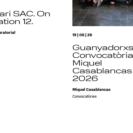
ari SAC. On
tion 12.
ratorial
19 | 06 | 26
Guanyadorx
Convocatòri
Miquel
Casablancas
2026
Miquel Casablancas
Convocatòries
prev