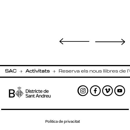
SAC
Activitats
Reserva els nous llibres de l
-
-
Instagram
Facebook
Vimeo
Yout
Politica de privacitat