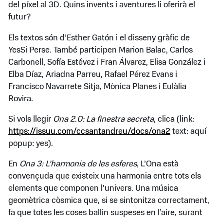
del píxel al 3D. Quins invents i aventures li oferirà el
futur?
Els textos són d’Esther Gatón i el disseny gràfic de
YesSi Perse. També participen Marion Balac, Carlos
Carbonell, Sofía Estévez i Fran Álvarez, Elisa González i
Elba Díaz, Ariadna Parreu, Rafael Pérez Evans i
Francisco Navarrete Sitja, Mònica Planes i Eulàlia
Rovira.
Si vols llegir
Ona 2.0: La finestra secreta
, clica (link:
https://issuu.com/ccsantandreu/docs/ona2
text: aquí
popup: yes).
En
Ona 3: L’harmonia de les esferes
, L’Ona està
convençuda que existeix una harmonia entre tots els
elements que componen l’univers. Una música
geomètrica còsmica que, si se sintonitza correctament,
fa que totes les coses ballin suspeses en l’aire, surant