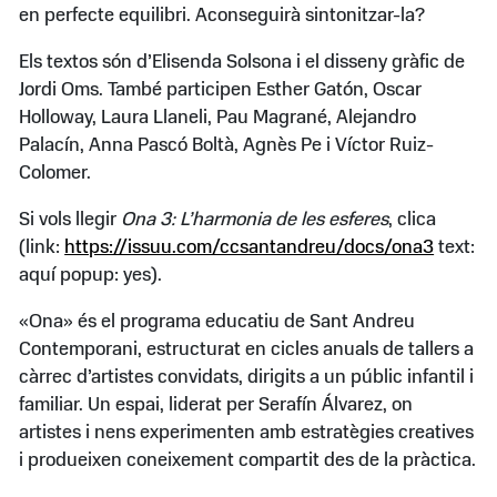
en perfecte equilibri. Aconseguirà sintonitzar-la?
Els textos són d’Elisenda Solsona i el disseny gràfic de
Jordi Oms. També participen Esther Gatón, Oscar
Holloway, Laura Llaneli, Pau Magrané, Alejandro
Palacín, Anna Pascó Boltà, Agnès Pe i Víctor Ruiz-
Colomer.
Si vols llegir
Ona 3: L’harmonia de les esferes
, clica
(link:
https://issuu.com/ccsantandreu/docs/ona3
text:
aquí popup: yes).
«Ona» és el programa educatiu de Sant Andreu
Contemporani, estructurat en cicles anuals de tallers a
càrrec d’artistes convidats, dirigits a un públic infantil i
familiar. Un espai, liderat per Serafín Álvarez, on
artistes i nens experimenten amb estratègies creatives
i produeixen coneixement compartit des de la pràctica.