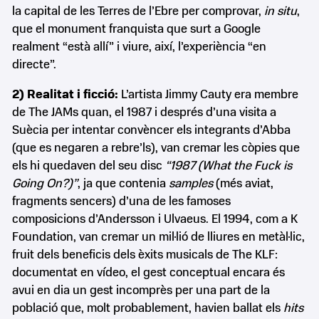
la capital de les Terres de l’Ebre per comprovar,
in situ
,
que el monument franquista que surt a Google
realment “està allí” i viure, així, l’experiència “en
directe”.
2) Realitat i ficció:
L’artista Jimmy Cauty era membre
de The JAMs quan, el 1987 i després d’una visita a
Suècia per intentar convèncer els integrants d’Abba
(que es negaren a rebre’ls), van cremar les còpies que
els hi quedaven del seu disc
“1987 (What the Fuck is
Going On?)”
, ja que contenia
samples
(més aviat,
fragments sencers) d’una de les famoses
composicions d’Andersson i Ulvaeus. El 1994, com a K
Foundation, van cremar un mil·lió de lliures en metàl·lic,
fruit dels beneficis dels èxits musicals de The KLF:
documentat en vídeo, el gest conceptual encara és
avui en dia un gest incomprès per una part de la
població que, molt probablement, havien ballat els
hits