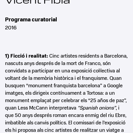
Vicent Fibla
Programa curatorial
2016
1) Ficció i realitat:
Cinc artistes residents a Barcelona,
nascuts anys després de la mort de Franco, són
convidats a participar en una exposició col·lectiva al
voltant de la memòria històrica i el franquisme. Quan
busquen “monument franquista barcelona” a Google
imatges, els dirigeix contínuament a Tortosa: a un
monument emplaçat per celebrar els “25 años de paz”,
quan Less McCann interpretava
“Spanish onions”
, i
que 50 anys després roman encara enmig del riu Ebre,
imbatible als canvis polítics. El comissari de l’exposició
els hi proposa als cinc artistes de realitzar un viatge a