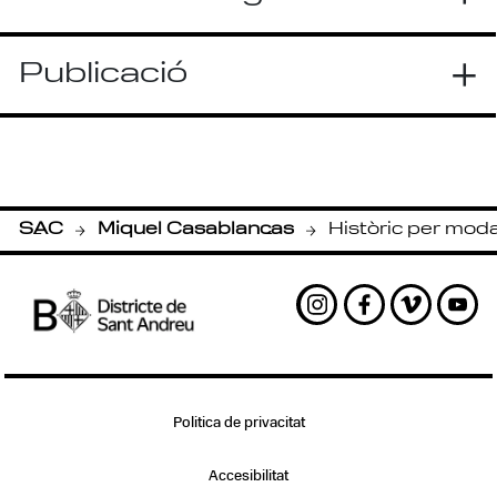
Publicació
SAC
Miquel Casablancas
Històric per moda
-
-
Instagram
Facebook
Vimeo
Yout
Politica de privacitat
Accesibilitat